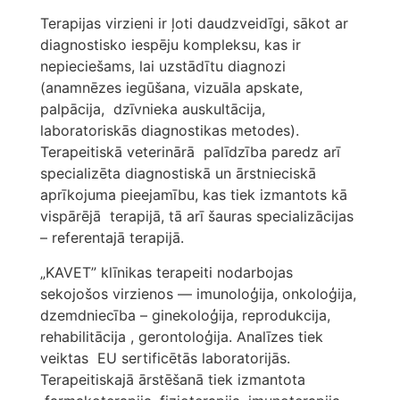
Terapijas virzieni ir ļoti daudzveidīgi, sākot ar
diagnostisko iespēju kompleksu, kas ir
nepieciešams, lai uzstādītu diagnozi
(anamnēzes iegūšana, vizuāla apskate,
palpācija, dzīvnieka auskultācija,
laboratoriskās diagnostikas metodes).
Terapeitiskā veterinārā palīdzība paredz arī
specializēta diagnostiskā un ārstnieciskā
aprīkojuma pieejamību, kas tiek izmantots kā
vispārējā terapijā, tā arī šauras specializācijas
– referentajā terapijā.
„KAVET” klīnikas terapeiti nodarbojas
sekojošos virzienos — imunoloģija, onkoloģija,
dzemdniecība – ginekoloģija, reprodukcija,
rehabilitācija , gerontoloģija. Analīzes tiek
veiktas EU sertificētās laboratorijās.
Terapeitiskajā ārstēšanā tiek izmantota