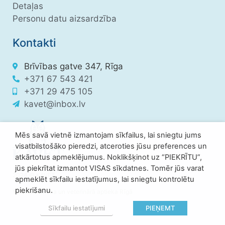
Detaļas
Personu datu aizsardzība
Kontakti
Brīvības gatve 347, Rīga
+371 67 543 421
+371 29 475 105
kavet@inbox.lv
Mēs savā vietnē izmantojam sīkfailus, lai sniegtu jums
visatbilstošāko pieredzi, atceroties jūsu preferences un
atkārtotus apmeklējumus. Noklikšķinot uz “PIEKRĪTU”,
jūs piekrītat izmantot VISAS sīkdatnes. Tomēr jūs varat
2024 © KAVET
apmeklēt sīkfailu iestatījumus, lai sniegtu kontrolētu
piekrišanu.
Veterinārklīnika un veterinārā aptieka Rīgā
Sīkfailu iestatījumi
PIEŅEMT