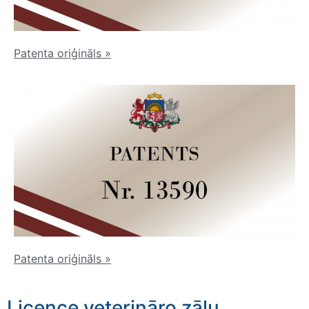
Patenta oriģināls
»
Patenta oriģināls
»
Licence veterināro zāļu