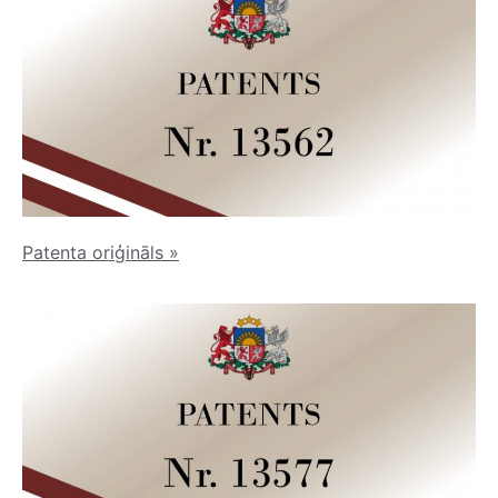
Patenta oriģināls
»