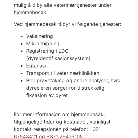
mulig å tilby alle veterinærtjenester under
hjemmebesøk.
Ved hjemmebesøk tilbyr vi følgende tjenester:
Vaksinering
Mikrochipping
Registrering i LDC
(dyreidentifikasjonssystem)
Eutanasi
Transport til veterinærklinikken
Blodprøvetaking og andre analyser, hvis
dyreeieren sørger for tilstrekkelig
fiksasjon av dyret
For mer informasjon om hjemmebesøk,
tilgjengelige tider og kostnader, vennligst
kontakt resepsjonen på telefon:
+371
67543421
og
+371 29475105
.